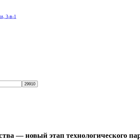
и, 3-в-1
ства — новый этап технологического па