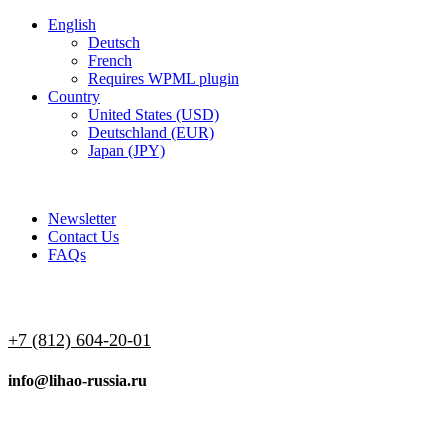
English
Deutsch
French
Requires WPML plugin
Country
United States (USD)
Deutschland (EUR)
Japan (JPY)
ADD ANYTHING HERE OR JUST REMOVE IT…
Newsletter
Contact Us
FAQs
+7 (812) 604-20-01
info@lihao-russia.ru