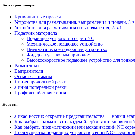
Категории товаров
Кривошипные прессы
Устройства для разматывания, выпрямления и подачи, 3-в
Устройства для разматывания и выпрямления, 2-в-1
Податчик материала
Подающее устройство серий NC
Механическое подающее устройство
Пневматическое подающее устройство
Фидер с кулачковым приводом
Высокоскоростное подающее устройство для тонкол
Размотчики
Выпрямители
Оснастка-штампы
Линия продольной резки
Линия поперечной резки
Профилегибочная линия
Новости
Лихао Россия: открытие представительства — новый этап
Как выбрать разматыватель (декойлер) для штамповочно
Как выбрать пневматический или механический NC серво
Преимущества подающих устройств, серий NC с сервопри