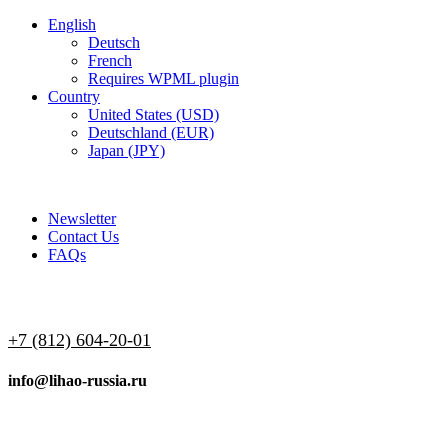
English
Deutsch
French
Requires WPML plugin
Country
United States (USD)
Deutschland (EUR)
Japan (JPY)
ADD ANYTHING HERE OR JUST REMOVE IT…
Newsletter
Contact Us
FAQs
+7 (812) 604-20-01
info@lihao-russia.ru