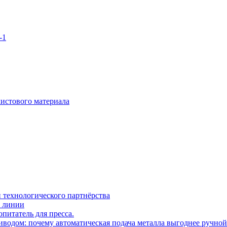
-1
истового материала
 технологического партнёрства
й линии
питатель для пресса.
водом: почему автоматическая подача металла выгоднее ручной