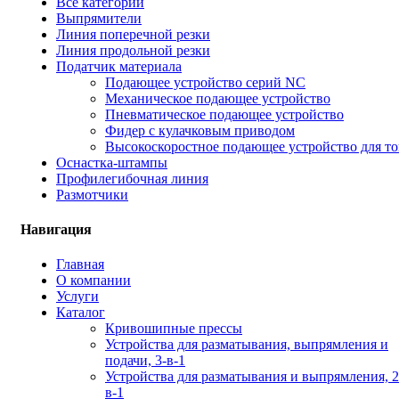
Все категории
Выпрямители
Линия поперечной резки
Линия продольной резки
Податчик материала
Подающее устройство серий NC
Механическое подающее устройство
Пневматическое подающее устройство
Фидер с кулачковым приводом
Высокоскоростное подающее устройство для то
Оснастка-штампы
Профилегибочная линия
Размотчики
Навигация
Главная
О компании
Услуги
Каталог
Кривошипные прессы
Устройства для разматывания, выпрямления и
подачи, 3-в-1
Устройства для разматывания и выпрямления, 2
в-1