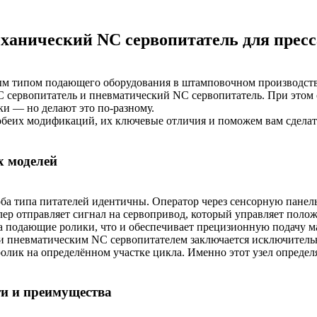
ханический NC сервопитатель для пресс
ым типом подающего оборудования в штамповочном производстве.
 сервопитатель и пневматический NC сервопитатель. При этом
ки — но делают это по-разному.
обеих модификаций, их ключевые отличия и поможем вам сдела
х моделей
оба типа питателей идентичны. Оператор через сенсорную пане
ллер отправляет сигнал на сервопривод, который управляет поло
а подающие ролики, что и обеспечивает прецизионную подачу м
 пневматическим NC сервопитателем заключается исключительно
ик на определённом участке цикла. Именно этот узел определя
ти и преимущества