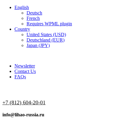
English
Deutsch
French
Requires WPML plugin
Country
United States (USD)
Deutschland (EUR)
Japan (JPY)
ADD ANYTHING HERE OR JUST REMOVE IT…
Newsletter
Contact Us
FAQs
+7 (812) 604-20-01
info@lihao-russia.ru