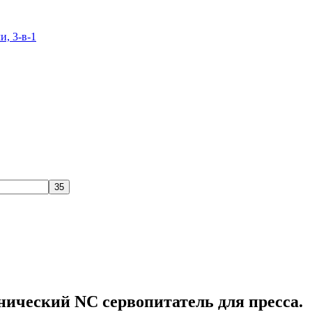
и, 3-в-1
ический NC сервопитатель для пресса.