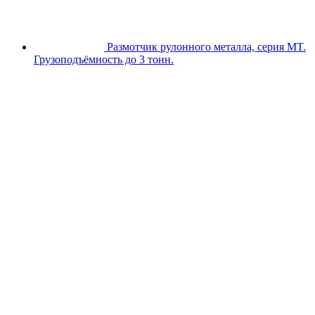
Размотчик рулонного металла, серия MT.
Грузоподъёмность до 3 тонн.