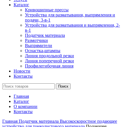
Каталог
Кривошипные прессы
Устройства для разматывания, выпрямления и
подачи, 3-в-1
Устройства для разматывания и выпрямления, 2-
в-1
Податчик материала
Размотчики
Выпрямители
Оснастка-штампы
Линия продольной резки
Линия поперечной резки
Профилегибочная линия
Новости
Контакты
Поиск
Главная
Каталог
О компании
Контакты
Главная
Податчик материала
Высокоскоростное подающее
устройство для тонколистового материала
Подающее