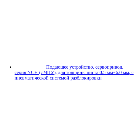
Подающее устройство, сервопривод,
серия NCH (с ЧПУ), для толщины листа 0.5 мм~6.0 мм, с
пневматической системой разблокировки