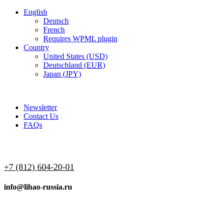
English
Deutsch
French
Requires WPML plugin
Country
United States (USD)
Deutschland (EUR)
Japan (JPY)
ADD ANYTHING HERE OR JUST REMOVE IT…
Newsletter
Contact Us
FAQs
+7 (812) 604-20-01
info@lihao-russia.ru