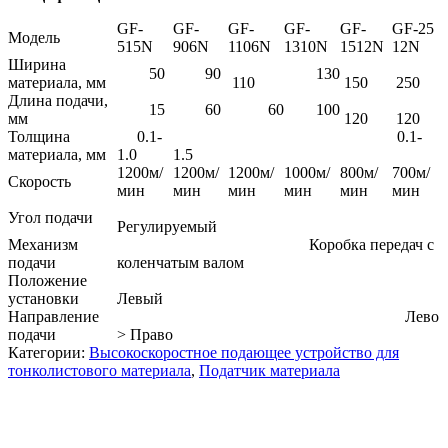
GF-
GF-
GF-
GF-
GF-
GF-25
Модель
515N
906N
1106N
1310N
1512N
12N
Ширина
50
90
130
материала, мм
110
150
250
Длина подачи,
15
60
60
100
мм
120
120
Толщина
0.1-
0.1-
материала, мм
1.0
1.5
1200м/
1200м/
1200м/
1000м/
800м/
700м/
Скорость
мин
мин
мин
мин
мин
мин
Угол подачи
Регулируемый
Механизм
Коробка передач с
подачи
коленчатым валом
Положение
установки
Левый
Направление
Лево
подачи
> Право
Категории:
Высокоскоростное подающее устройство для
тонколистового материала
,
Податчик материала