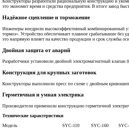
Конструкторы
разработали
рациональную
конструкцию
и
уком
это
экономит
время
и
средства
предприятия.
В
итоге
завод
быс
Надёжное
сцепление
и
торможение
Инженеры
внедрили
высокоэффективный
комбинированный
у
тормоз».
Устройство
обеспечивает
плавное
срабатывание
без
уд
это
напрямую
влияет
на
качество
продукции
и
срок
службы
осн
Двойная
защита
от
аварий
Разработчики
установили
двойной
электромагнитный
клапан
б
Конструкция
для
крупных
заготовок
Конструкторы
выполнили
пресс
по
схеме
с
двойным
кривоши
Герметичная
и
умная
электрика
Производители
применили
конструкцию
герметичной
электри
Технические характеристики
Модель
SYC-110
SYC-160
SYC-