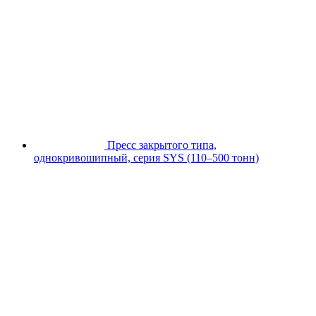
Пресс закрытого типа,
однокривошипный, серия SYS (110–500 тонн)