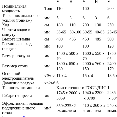
V
H
V
H
V
Номинальная
Тонн
110
160
200
мощность
Точка номинального
мм
5
3
6
3
6
усилия (тоннаж)
Ход
см
180
110
200
130
250
Частота ходов в
мм
35-65
50-100
30-55
40-85
25-45
минуту
Высота штампа
см
400
435
450
485
500
Регулировка хода
мм
100
100
120
ползуна
1400ｘ500ｘ
1600ｘ550ｘ
185
Размер ползуна
мм
70
70
95
1800ｘ650ｘ
2000ｘ760ｘ
240
Разммер стола
мм
130
150
170
Основной
11ｘ4
15ｘ4
18.5
кВт·ч
электродвигатель
Давление воздуха
кг/см²
6
Точность штамповки
Класс точности ГОСТ/ДИС 1
1940ｘ2200
2235
1745ｘ2000ｘ
Габариты пресса
мм
3059
ｘ3709
ｘ38
Эффективная площадь
410
ｘ
260
ｘ
2
540
350×235×2
подпружиненного
мм²
комплекта
комплекта
комп
стола