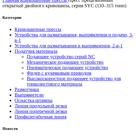
Главная
Кривошипные прессы
Пресс прецизионный
открытый двойного кривошипа, серия SYC (110–315 тонн)
Категории
Кривошипные прессы
Устройства для разматывания, выпрямления и подачи, 3-
в-1
Устройства для разматывания и выпрямления, 2-в-1
Податчик материала
Подающее устройство серий NC
Механическое подающее устройство
Пневматическое подающее устройство
Фидер с кулачковым приводом
Высокоскоростное подающее устройство для
тонколистового материала
Размотчики
Выпрямители
Оснастка-штампы
Линия продольной резки
Линия поперечной резки
Профилегибочная линия
Новости