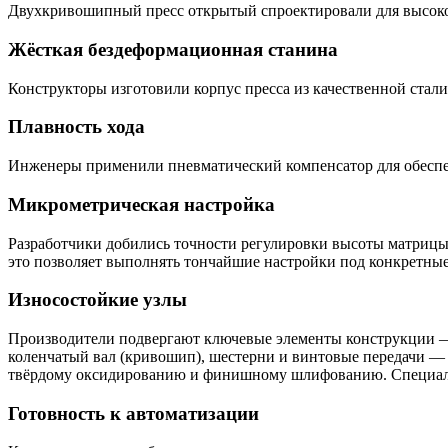
Двухкривошипный
пресс
открытый
спроектировали
для
высок
Жёсткая
бездеформационная
станина
Конструкторы
изготовили
корпус
пресса
из
качественной
стали
Плавность
хода
Инженеры
применили
пневматический
компенсатор
для
обесп
Микрометрическая
настройка
Разработчики
добились
точности
регулировки
высоты
матриц
это
позволяет
выполнять
тончайшие
настройки
под
конкретны
Износостойкие
узлы
Производители
подвергают
ключевые
элементы
конструкции
коленчатый
вал
(кривошип),
шестерни
и
винтовые
передачи
—
твёрдому
оксидированию
и
финишному
шлифованию.
Специа
Готовность
к
автоматизации