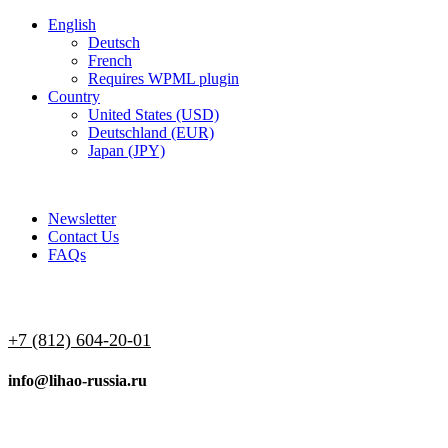
English
Deutsch
French
Requires WPML plugin
Country
United States (USD)
Deutschland (EUR)
Japan (JPY)
ADD ANYTHING HERE OR JUST REMOVE IT…
Newsletter
Contact Us
FAQs
+7 (812) 604-20-01
info@lihao-russia.ru